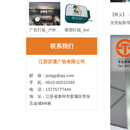
作_房地产
锈钢宣传
【释义】
光亮如新
广告灯箱_户外广
吸塑灯箱_led吸
告灯箱
塑灯箱制作
联系我们
江苏苏通广告有限公司
邮 箱：jsstgg@qq.com
手 机：0523-82512345
电 话：13775777444
地 址：江苏省泰州市姜堰区华东
五金城M6栋