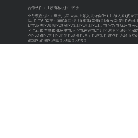
合作伙伴：
江苏省标识行业协会
业务覆盖地区：重庆,北京,天津,上海,河北(石家庄),山西(太原),内蒙古(呼和
深圳),广西(南宁),海南(海口),四川(成都),贵州(贵阳),云南(昆明),
锡市:滨湖区,梁溪区,新吴区,锡山区,惠山区,江阴市,宜兴市;徐州市:云
区,昆山市,常熟市,张家港市,太仓市,南通市:崇川区,港闸区,通州区,如
湖区,盐都区,大丰区,响水县,滨海县,阜宁县,射阳县,建湖县,东台市;扬
宿城区,宿豫区,沭阳县,泗阳县,泗洪县