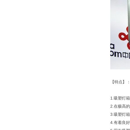
【特点】
1.吸塑灯
2.在极
3.吸塑灯
4.有着良